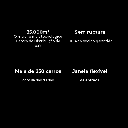
Menos erros, mais assertividade
Etapas 100% rastreáveis
Diversos fornecedores
Dashboards
Relatórios de consumo
35.000m²
Sem ruptura
Relatórios por usuário
O maior e mais tecnológico
Relatórios por centro de custo
Centro de Distribuição do
100% do pedido garantido
Tracking de pedidos
país
Mais de 250 carros
Janela flexível
com saídas diárias
de entrega