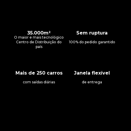
Menos erros, mais assertividade
Etapas 100% rastreáveis
Diversos fornecedores
Dashboards
Relatórios de consumo
35.000m²
Sem ruptura
Relatórios por usuário
O maior e mais tecnológico
Relatórios por centro de custo
Centro de Distribuição do
100% do pedido garantido
Tracking de pedidos
país
Mais de 250 carros
Janela flexível
com saídas diárias
de entrega